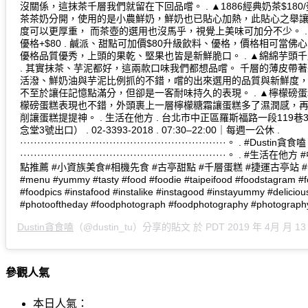
沒關係，這抹茶千層我們就留在下回品嚐。 . ▲1886經典奶茶$180/壺
茶茶奶分開，使用的是小農鮮奶，鮮奶也已貼心加熱，此貼心之舉
度可以更厚重， 而茶壺的選用也沒馬乎，視覺上美味可加分不少。 .
優格+$80 . 鹹派、甜點可加價$80升級飲料、優格，價格相可當佛
優格品質優秀，上頭的果乾、堅果也皆是新鮮脆口。 . ▲綿綿芋頭千層
. 其實抹茶、芋泥都好，這兩款口味我們都想品嚐。 千層的薄皮帶
活潑、鮮奶油與芋泥比例抓的不錯，嚐的出來選用的品質與新鮮度
不至於讓任記憶點滿分，但卻是一客耐味持久的表現。 . ▲檸檬磅蛋糕$9
檬磅蛋糕表現也不錯，外頭裹上一層檸檬糖霜讓蛋糕多了濕潤感，
削讓蛋糕提提神。 . 生活在他方 . 台北市中正區羅斯福路一段119巷
念堂3號出口） . 02-3393-2018 . 07:30–22:00｜每週一公休 .
····························································。 . #Dustin貪食嗑 
····························································。 . #
點推薦 #小資族美食#相機先食 #古亭甜點 #千層蛋糕 #捷運古亭站 #rest
#menu #yummy #tasty #food #foodie #taipeifood #foodstagram #f
#foodpics #instafood #instalike #instagood #instayummy #deliciou
#photooftheday #foodphotograph #foodphotography #photograph
Dustin貪食嗑
（@dustin_tu）分享的貼文 於
PDT 2019 年 4月 月 13
參觀人氣
本日人氣：