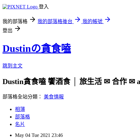
登入
我的部落格
我的部落格後台
我的帳號
登出
Dustinの貪食嗑
跳到主文
Dustin貪食嗑 饗酒食 │ 旅生活 ✉ 合作 ✉ a19
部落格全站分類：
美食情報
相簿
部落格
名片
May
04
Tue
2021
23:46