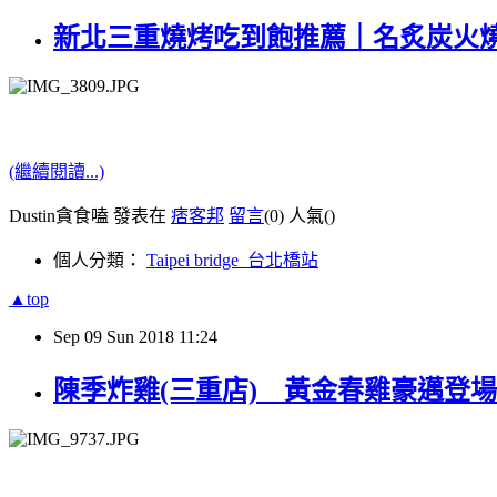
新北三重燒烤吃到飽推薦｜名炙炭火燒肉 
(繼續閱讀...)
Dustin貪食嗑 發表在
痞客邦
留言
(0)
人氣(
)
個人分類：
Taipei bridge_台北橋站
▲top
Sep
09
Sun
2018
11:24
陳季炸雞(三重店)__黃金春雞豪邁登