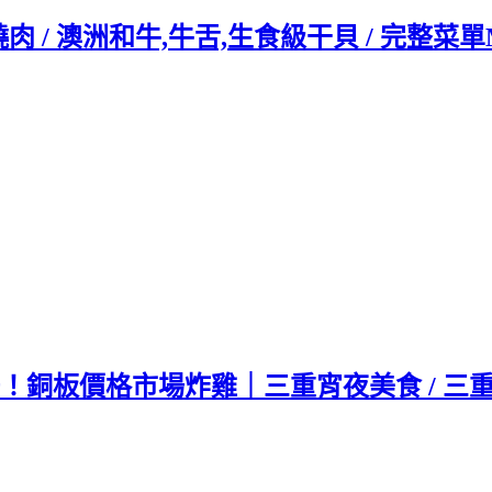
/ 澳洲和牛,牛舌,生食級干貝 / 完整菜單
場！銅板價格市場炸雞｜三重宵夜美食 / 三