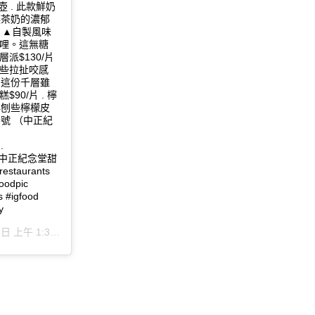
 . 此款鮮奶
讓茶奶的濃郁
 ▲自製風味
心哩。這無糖
派$130/片
著些拉扯咬感
，這份千層雖
0/片 . 檸
再刨些檸檬皮
3號 （中正紀
.
生活在他方 #中正紀念堂甜
aurants
oodpic
s #igfood
y
 日 上午 1:38
張貼