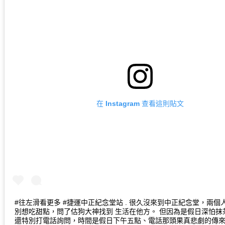
在 Instagram 查看這則貼文
#往左滑看更多 #捷運中正紀念堂站 . 很久沒來到中正紀念堂，兩個
別想吃甜點，問了估狗大神找到 生活在他方。 但因為是假日深怕抹
還特別打電話詢問，時間是假日下午五點、電話那頭果真悲劇的傳來已