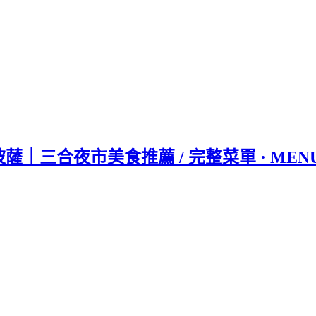
平價披薩｜三合夜市美食推薦 / 完整菜單 · M