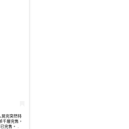
人晃完突然特
茶千層完售，
完售。 .