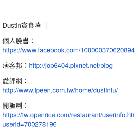
Dustin貪食嗑 ｜
個人臉書：
https://www.facebook.com/100000370620894
痞客邦：
http://jop6404.pixnet.net/blog
愛評網：
http://www.ipeen.com.tw/home/dustintu/
開飯喇：
https://tw.openrice.com/restaurant/userinfo.h
userid=700278196