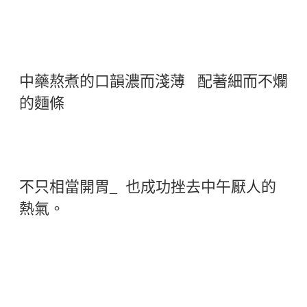
中藥熬煮的口韻濃而淺薄 配著細而不爛
的麵條
不只相當開胃_ 也成功挫去中午厭人的
熱氣。