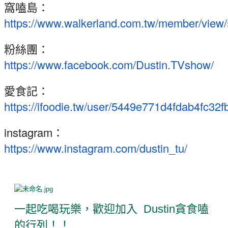
窩嗑島：
https://www.walkerland.com.tw/member/view
粉絲團：
https://www.facebook.com/Dustin.TVshow/
愛食記：
https://ifoodie.tw/user/5449e771d4fdab4fc32f
instagram：
https://www.instagram.com/dustin_tu/
一起吃喝玩樂，歡迎加入 Dustin貪食嗑
的行列！！