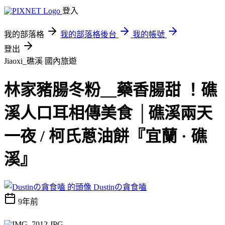
登入
我的部落格
我的部落格後台
我的帳號
登出
Jiaoxi_礁溪
國內旅遊
林家豬腸冬粉__藥香腸甜 ！礁
溪人口耳相傳美食 │礁溪兩天
一夜 / 柯氏蔥油餅『宜蘭 · 礁
溪』
Dustinの貪食嗑
9年前