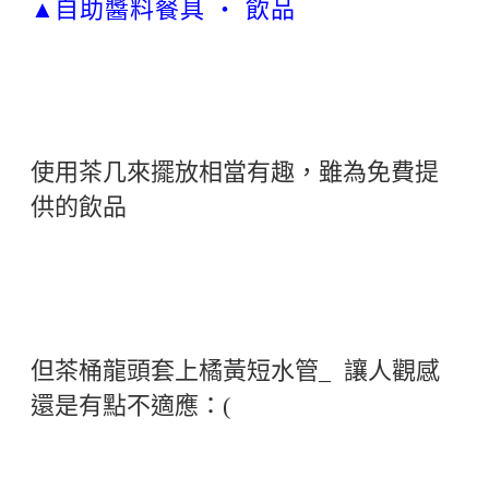
自助醬料餐具 ‧ 飲品
▲
使用茶几來擺放相當有趣，雖為免費提
供的飲品
但茶桶龍頭套上橘黃短水管_ 讓人觀感
還是有點不適應：(