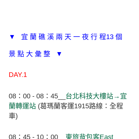
▼ 宜 蘭 礁 溪 兩 天 一 夜 行 程13 個
景 點 大 彙 整 ▼
DAY.1
08：00 - 08：45__
台北科技大樓站→宜
蘭轉運站
(葛瑪蘭客運1915路線：全程
車)
08：45 - 10：00__
東旅背包客East