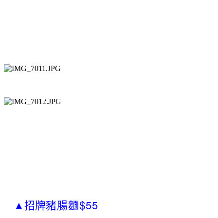
豬腸麵$55
▲招牌