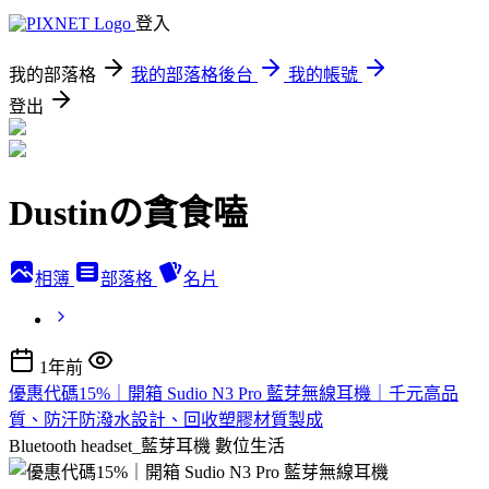
登入
我的部落格
我的部落格後台
我的帳號
登出
Dustinの貪食嗑
相簿
部落格
名片
1年前
優惠代碼15%｜開箱 Sudio N3 Pro 藍芽無線耳機｜千元高品
質、防汗防潑水設計、回收塑膠材質製成
Bluetooth headset_藍芽耳機
數位生活