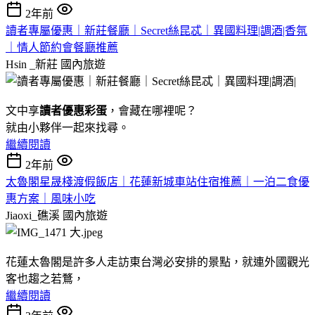
2年前
讀者專屬優惠｜新莊餐廳｜Secret絲昆忒｜異國料理|調酒|香氛
｜情人節約會餐廳推薦
Hsin _新莊
國內旅遊
文中享
讀者優惠彩蛋
，會藏在哪裡呢？
就由小夥伴一起來找尋。
繼續閱讀
2年前
太魯閣星晟棧渡假飯店｜花蓮新城車站住宿推薦｜一泊二食優
惠方案｜風味小吃
Jiaoxi_礁溪
國內旅遊
花蓮太魯閣是許多人走訪東台灣必安排的景點，就連外國觀光
客也趨之若鶩，
繼續閱讀