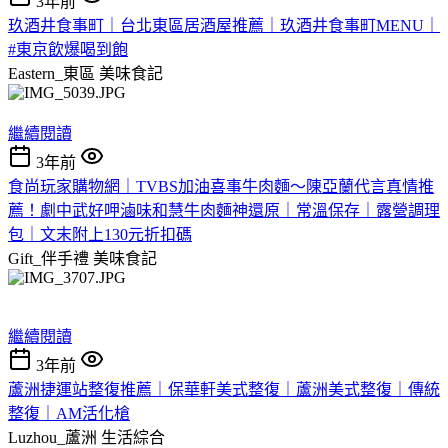
3年前
玖酒井食事町｜台北東區居酒屋推薦｜玖酒井食事町MENU｜
#東京飲爆喝到飽
Eastern_東區
美味食記
繼續閱讀
3年前
食尚玩家購物網｜TVBS加油喜事牛肉麵～陳亞蘭代言真情推
薦！劇中武好呷滷味和慧牛肉麵神還原｜常溫保存｜露營調理
包｜文末附上130元折扣碼
Gift_伴手禮
美味食記
繼續閱讀
3年前
蘆洲捷運站整復推薦｜保華軒美式整復｜蘆洲美式整復｜傳統
整復｜AM活化槍
Luzhou_蘆洲
生活綜合