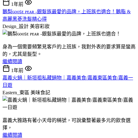
1年前
鵝梨ɢᴏᴏꜱᴇ ᴘᴇᴀʀ -銀髮族最愛的品牌，上班族也適合！鵝脂 &
高麗黑蔘洗髮精心得
Design_設計
美容彩妝
身為一個需要頻繁見客戶的上班族，我對外表的要求算是蠻高
的，尤其是髮型。
繼續閱讀
1年前
嘉義火鍋｜新垣祖私藏鍋物｜嘉義美食/嘉義東區美食/嘉義一
日遊
Eastern_東區
美味食記
嘉義大雅路有著小天母的稱號，可說彙整著最多元的飲食選
擇，
繼續閱讀