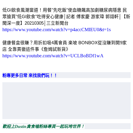
低GI飲食風潮當道！用餐"先吃飯"使血糖飆高加劇糖尿病隱患 民
眾搶買"低GI飲食"吃得安心健康│記者 傅家慶 游家瑋 郭翊軒│【新
聞深一度】20210305│三立新聞台
https://www.youtube.com/watch?v=p4accCMIEU0&t=1s
健康餐盒很賺？用折扣吸4萬會員 楽坡 BONBOX從沒賺到開9家
店 全靠貫徹這件事《詹姆試新貨》
https://www.youtube.com/watch?v=UCLBoBDf1wA
粉專更多日常 來找我們玩！！
歡迎上Dustin貪食嗑粉絲專頁一起玩垮世界！