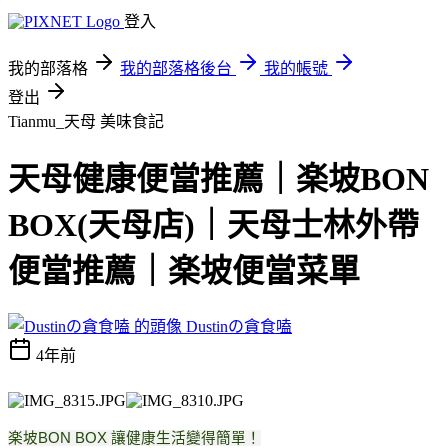
登入
我的部落格
我的部落格後台
我的帳號
登出
Tianmu_天母
美味食記
天母健康便當推薦｜楽坡BON
BOX(天母店)｜天母士林外帶
便當推薦｜楽坡便當菜單
Dustinの貪食嗑
4年前
楽坡BON BOX 讓健康生活變得簡單！