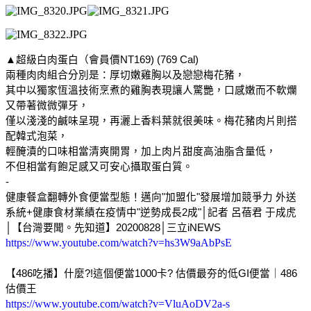
▲超級白肉蛋白（會員價NT169) (769 Cal)
兩種肉肉組合分別是：厚切嫩雞胸以及戀戀梅花豬，
其中以獨家恆溫技術烹煮的雞胸表現讓人驚艷，口感嫩而不軟爛
又帶著微微彈牙，
僅以淺淺的鹹味呈現，再灑上香料葉就很美味。梅花豬肉片則搭
配韓式泡菜，
輕醃漬的口味相當清爽開胃，加上肉片甜度高油脂含量低，
不但相當有飽足感又可安心攝取蛋白質。
-
健康餐盒翻轉外食便當型態！邁向"加盟化"發展增加競爭力 外送
系統+健康食材業績在疫情中"逆勢成長2成"│記者 呂蓓君 于成虎
│【台灣要聞。先知道】20200828│三立iNEWS
https://www.youtube.com/watch?v=hs3W9aAbPsE
【486吃播】什麼?!這個便當1000卡? 估價最夯的低GI便當｜486
估價王
https://www.youtube.com/watch?v=VluAoDV2a-s