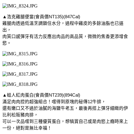
▲浩克雞腿便當(會員價NT135)(847Cal)
雞腿肉透過低溫烹調鎖住水分，過程中雞皮的多餘油脂也已逼
出，
肉質口感彈牙有活力反應出肉品的高品質，微微的焦香更添增食
慾。
▲蛙人紅肉蛋白(會員價NT239)(894Cal)
滿足肉肉控的超強組合！嚐得到原塊的秘傳12牛排，
還有嫩口又不過於油膩的海鹽牛老五，最後再搭上彈牙細緻的伊
比利松阪豬肉排，
可以一次品嚐到三種優質蛋白，想犒賞自己或是肉慾上癮時來上
一份，絕對是無比幸福！