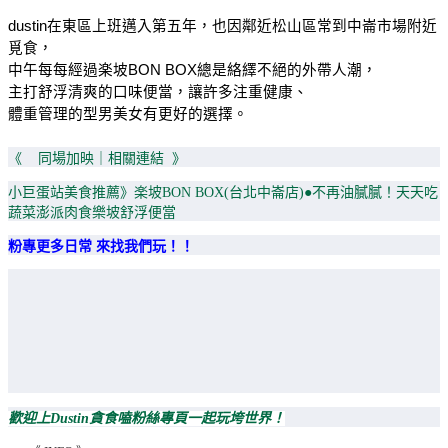
dustin在東區上班邁入第五年，也因鄰近松山區常到中崙市場附近
覓食，
中午每每經過楽坡BON BOX總是絡繹不絕的外帶人潮，
主打舒浮清爽的口味便當，讓許多注重健康、
體重管理的型男美女有更好的選擇。
《 同場加映｜相關連結 》
小巨蛋站美食推薦》楽坡BON BOX(台北中崙店)●不再油膩膩！天天吃
蔬菜澎派肉食樂坡舒浮便當
粉專更多日常 來找我們玩！！
歡迎上Dustin貪食嗑粉絲專頁一起玩垮世界！