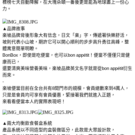
標榜七天自動降解，在大塊朵頤一番後更是能為地球盡上一份心
力。
▲品牌故事
楽坡品牌背後形象大有信念，日文「楽」字，傳遞著快樂舒活，
坡則代表小山坡，期許它可以開心順利的步步高升勇往高峰，整
體寓意簡單明瞭。
BonBox，即使是吃便當，也可以bon appétit！便當不僅僅只是健
康而已，
還要清爽美味營養美味，楽坡品牌英文名字就是從bon appétit衍生
而來。
-
楽坡便當目前在全台共有8間門市的規模，會員總數來到4萬人，
只是是會員均可享有會員優惠，緊接著我們就進入正題，
來看看便當本人的實際表現吧！
▲兩大均衡飲食餐盒系統
產品系統以不同造型的盒裝做區分，此款是大眾設計款，