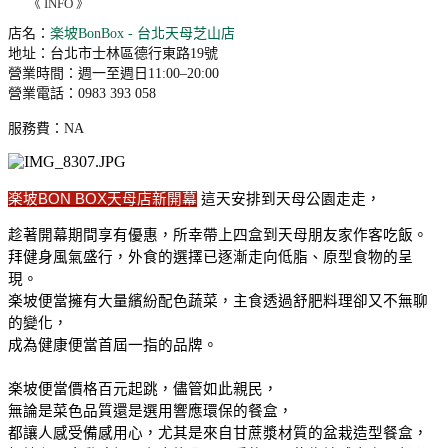
《 INFO 》
店名：
楽坡BonBox - 台北天母芝山店
地址：台北市士林區德行東路19號
營業時間：週一至週日11:00–20:00
營業電話：0983 393 058
服務費：NA
楽坡BON BOX天母店新開幕
 這天安排到天母公園走走，
趁著開幕期間享有優惠，所幸帶上四盒到天母朋友家作客吃飯。
拜健身風氣盛行，外食的選擇已逐漸走向低脂、原型食物的呈
現。
楽坡便當擁有大量繽紛配色蔬菜，主食透過舒肥料理卻又不無聊
的變化，
成為健康便當首屆一指的品牌。
楽坡便當價格百元起跳，儘管如此親民，
無論是菜色品質還是選用響應環保的餐盒，
都讓人感受備感用心，尤其是來自甘蔗漿材質的盆栽造型餐盒，