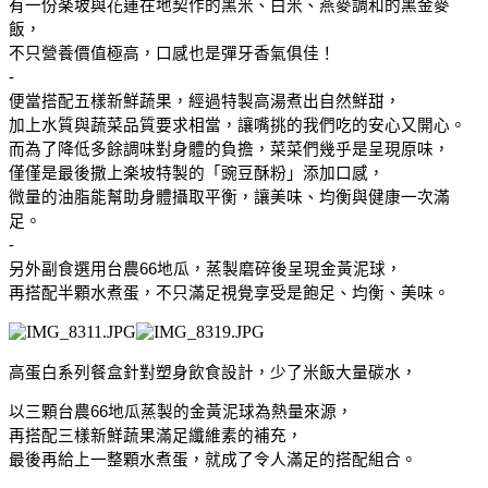
有一份楽坡與花蓮在地契作的黑米、白米、燕麥調和的黑金麥
飯，
不只營養價值極高，口感也是彈牙香氣俱佳！
-
便當搭配五樣新鮮蔬果，經過特製高湯煮出自然鮮甜，
加上水質與蔬菜品質要求相當，讓嘴挑的我們吃的安心又開心。
而為了降低多餘調味對身體的負擔，菜菜們幾乎是呈現原味，
僅僅是最後撒上楽坡特製的「豌豆酥粉」添加口感，
微量的油脂能幫助身體攝取平衡，讓美味、均衡與健康一次滿
足。
-
另外副食選用台農66地瓜，蒸製磨碎後呈現金黃泥球，
再搭配半顆水煮蛋，不只滿足視覺享受是飽足、均衡、美味。
高蛋白系列餐盒針對塑身飲食設計，少了米飯大量碳水，
以三顆台農66地瓜蒸製的金黃泥球為熱量來源，
再搭配三樣新鮮蔬果滿足纖維素的補充，
最後再給上一整顆水煮蛋，就成了令人滿足的搭配組合。