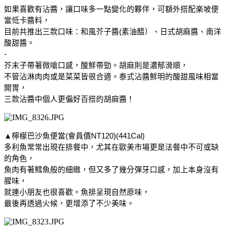
如果喜歡有沾醬，讓口味多一點變化的夥伴，可額外搭配楽坡便
當低卡醬料，
目前共推出三款口味：和風芥子醬(素油醋）、日式胡麻醬、南洋
酸甜醬。
-
芥末子帶著微嗆口感，酸鮮帶勁。胡麻則是濃郁滑順，
不管沾淋肉肉或是菜菜皆很合適。泰式沾醬鮮明的酸甜風味相當
開胃，
三款沾醬中個人更偏好百搭的胡麻醬！
▲檸檬巴沙魚便當(會員價NT120)(441Cal)
多利魚常常出現在排餐中，尤其在歐美市場更是法餐中不可或缺
的角色，
魚肉有著鱈魚般的細緻，但又多了幾分彈牙口感，加上本身沒有
腥味，
就連小朋友也很喜歡。魚排呈現自然原味，
最後再透過火候，更增添了不少美味。