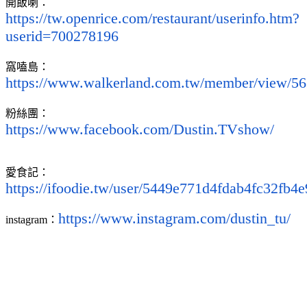
開飯喇：
https://tw.openrice.com/restaurant/userinfo.htm?
userid=700278196
窩嗑島：
https://www.walkerland.com.tw/member/view/5
粉絲團：
https://www.facebook.com/Dustin.TVshow/
愛食記：
https://ifoodie.tw/user/5449e771d4fdab4fc32fb4e
https://www.instagram.com/dustin_tu/
instagram：