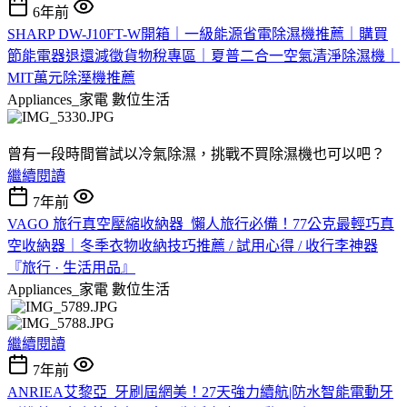
6年前
SHARP DW-J10FT-W開箱｜一級能源省電除濕機推薦｜購買
節能電器退還減徵貨物稅專區｜夏普二合一空氣清淨除濕機｜
MIT萬元除溼機推薦
Appliances_家電
數位生活
曾有一段時間嘗試以冷氣除濕，挑戰不買除濕機也可以吧？
繼續閱讀
7年前
VAGO 旅行真空壓縮收納器_懶人旅行必備！77公克最輕巧真
空收納器｜冬季衣物收納技巧推薦 / 試用心得 / 收行李神器
『旅行 · 生活用品』
Appliances_家電
數位生活
​​
繼續閱讀
7年前
ANRIEA艾黎亞_牙刷屆網美！27天強力續航|防水智能電動牙