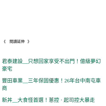
《 閱讀延伸 》
君泰建設__只想回家享受不出門！億級夢幻
豪宅
豐田車業__三年保固優惠！26年台中南屯車
商
新丼__大食怪首選！蔥控 · 起司控大暴走