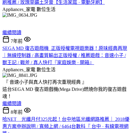
刷推薦 / 玫瑰草礦土牙膏【生活家庭 · 電動牙刷】
Appliances_家電
數位生活
​​ ​
繼續閱讀
7年前
SEGA MD 復古遊戲機_正版授權電視遊樂器！原味經典再現
｜無線控制器 / 高畫質輸出正版授權 / 推薦遊戲：音速小子 /
獸王記 / 戰斧 / 真人快打『家庭娛樂 · 開箱』
Appliances_家電
數位生活
​​ 『 音速小子與真人快打再次重現經典 』
這台SEGA MD 復古遊戲機(Mega Drive)燃燒你我的復古遊戲
魂！
繼續閱讀
8年前
哈NET__光纖月付325元起！台中地區光纖網路推薦｜ 2018優
惠方案申辦說明 / 寬頻上網 / 6464台數科『 台中 · 有線電視網