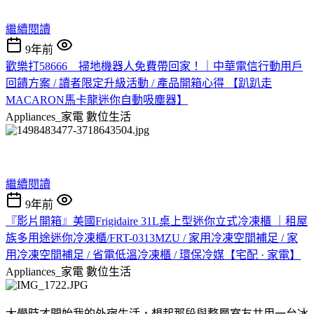
繼續閱讀
9年前
歡樂打58666__掃地機器人免費帶回家！｜中華電信行動用戶
回饋方案 / 讀者限定升級活動 / 產品開箱心得 【趴趴走
MACARON馬卡龍迷你自動吸塵器】
Appliances_家電
數位生活
繼續閱讀
9年前
『影片開箱』美國Frigidaire 31L桌上型迷你立式冷凍櫃 ｜租屋
族多用途迷你冷凍櫃/FRT-0313MZU / 家用冷凍空間補足 / 家
用冷凍空間補足 / 省電低溫冷凍櫃 / 環保冷媒【宅配 · 家電】
Appliances_家電
數位生活
大學時才開始我的外宿生活，想起那段與整層室友共用一台冰