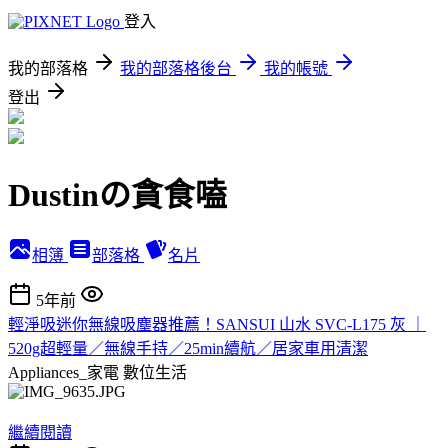
登入
我的部落格
我的部落格後台
我的帳號
登出
Dustinの貪食嗑
相簿
部落格
名片
5年前
輕淨吸迷你無線吸塵器推薦！SANSUI 山水 SVC-L175 灰 ｜
520g超輕量／無線手持／25min續航／居家車用清潔
Appliances_家電
數位生活
繼續閱讀