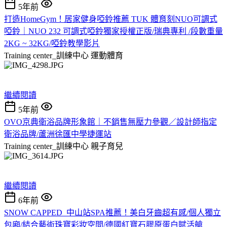
5年前
打造HomeGym！居家健身啞鈴推薦 TUK 體育刻NUO可調式
啞鈴｜NUO 232 可調式啞鈴獨家授權正版/瑞典專利 /段數重量
2KG ~ 32KG/啞鈴教學影片
Training center_訓練中心
運動體育
繼續閱讀
5年前
OVO京典衛浴品牌形象館｜不銷售無壓力參觀／設計師指定
衛浴品牌/蘆洲徐匯中學捷運站
Training center_訓練中心
親子育兒
繼續閱讀
6年前
SNOW CAPPED_中山站SPA推薦！美白牙齒超有感/個人獨立
包廂/結合藝術珠寶彩妝空間/德國紅寶石膠原蛋白賦活艙