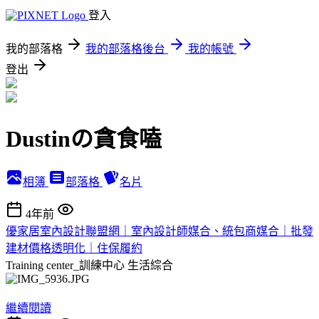
登入
我的部落格
我的部落格後台
我的帳號
登出
Dustinの貪食嗑
相簿
部落格
名片
4年前
優家居室內設計聯盟網｜室內設計師媒合、統包商媒合｜批發
建材價格透明化｜住保履約
Training center_訓練中心
生活綜合
繼續閱讀