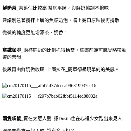
鮮奶茶_
茶葉佔比較高 茶底平順，與鮮奶協調不搶味
建議別急著攪拌上層的焦糖奶泡，嚐上幾口原味後再攪散
微微的糖度更能增添茶、奶香。
拿鐵咖啡_
兩杯鮮奶的比例抓得恰當，拿鐵前端可感受略帶勁
道的苦韻
後段再由鮮奶做收尾 上層拉花_簡單卻呈現單純的美感。
兩隻袋鼠
_實在太惹人愛 讓Dustin住在心裡少女跑出來見人
跟老闆借來一起入鏡 說有多上相？