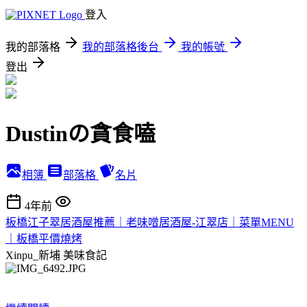
登入
我的部落格
我的部落格後台
我的帳號
登出
Dustinの貪食嗑
相簿
部落格
名片
4年前
板橋江子翠居酒屋推薦｜老味噌居酒屋-江翠店｜菜單MENU
｜板橋平價燒烤
Xinpu_新埔
美味食記