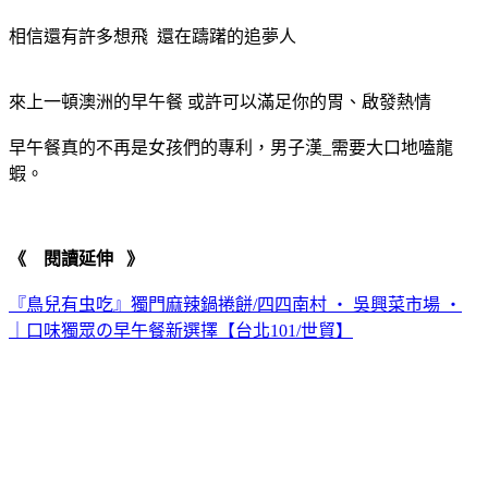
相信還有許多想飛 還在躊躇的追夢人
來上一頓澳洲的早午餐 或許可以滿足你的胃、啟發熱情
早午餐真的不再是女孩們的專利，男子漢_需要大口地嗑龍
蝦。
《 閱讀延伸 》
『鳥兒有虫吃』獨門麻辣鍋捲餅/四四南村 ‧ 吳興菜市場 ‧
｜口味獨眾の早午餐新選擇【台北101/世貿】