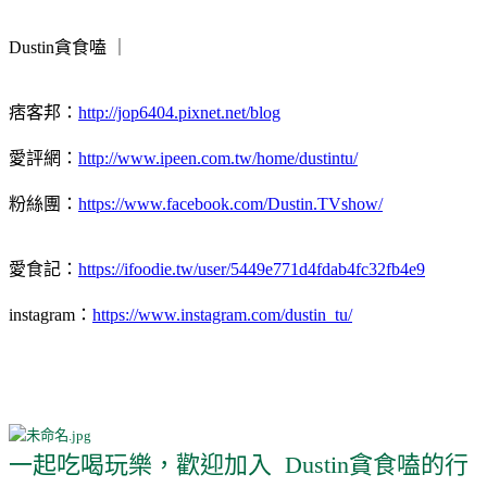
Dustin貪食嗑 ｜
痞客邦：
http://jop6404.pixnet.net/blog
愛評網：
http://www.ipeen.com.tw/home/dustintu/
粉絲團：
https://www.facebook.com/Dustin.TVshow/
愛食記：
https://ifoodie.tw/user/5449e771d4fdab4fc32fb4e9
instagram：
https://www.instagram.com/dustin_tu/
一起吃喝玩樂，歡迎加入 Dustin貪食嗑的行