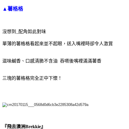
▲薯格格
沒想到_配角如此對味
單薄的薯格格看起來並不起眼，送入嘴裡時卻令人激賞
滋味鹹香、口感清脆不含油 吞嚥後嘴裡滿滿薯香
三塊的薯格格完全正中下懷！
『飛去澳洲Brekkie』