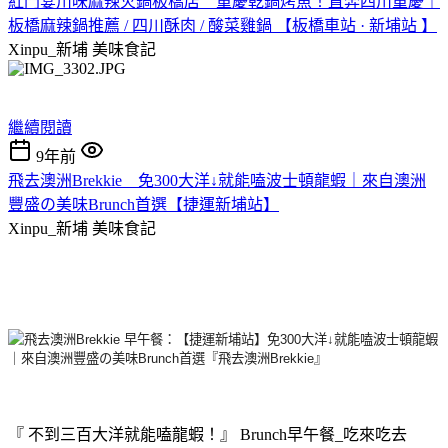
紅門宴川味麻辣火鍋板橋店__重慶乾鍋烤魚！直奔四川重慶｜
板橋麻辣鍋推薦 / 四川酥肉 / 酸菜雞鍋 【板橋車站 · 新埔站 】
Xinpu_新埔
美味食記
繼續閱讀
9年前
飛去澳洲Brekkie__免300大洋↓就能嗑波士頓龍蝦｜來自澳洲
豐盛の美味Brunch首選【捷運新埔站】
Xinpu_新埔
美味食記
『 不到三百大洋就能嗑龍蝦！』 Brunch早午餐_吃來吃去