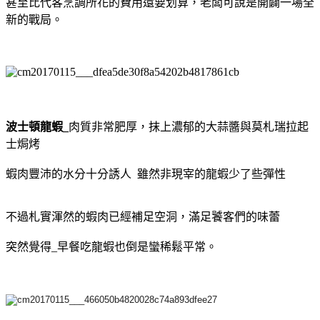
甚至比代客烹調所花的費用還要划算，老闆可說是開闢一場全
新的戰局。
波士頓龍蝦_
肉質非常肥厚，抹上濃郁的大蒜醬與莫札瑞拉起
士焗烤
蝦肉豐沛的水分十分誘人 雖然非現宰的龍蝦少了些彈性
不過札實渾然的蝦肉已經補足空洞，滿足饕客們的味蕾
突然覺得_早餐吃龍蝦也倒是蠻稀鬆平常。