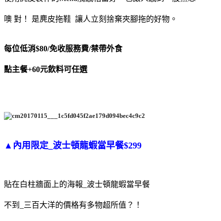
噢 對！ 是麂皮拖鞋 讓人立刻捨棄夾腳拖的好物。
每位低消$80/免收服務費/禁帶外食
點主餐+60元飲料可任選
▲內用限定_波士頓龍蝦當早餐$
299
貼在白柱牆面上的海報_波士頓龍蝦當早餐
不到_三百大洋的價格有多物超所值？！