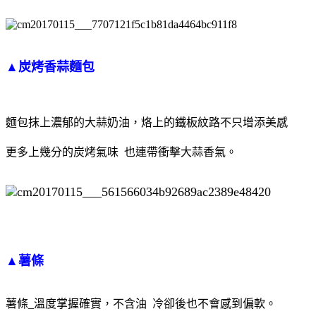
▲炭烤香蒜麵包
麵包抹上濃郁的大蒜奶油，烙上的鐵板紋路不只增添美感
更多上幾分的炭烤氣味 也連帶衝擊大蒜香氣。
▲薯條
薯條_溫度掌握確實，不含油 冷卻後也不會感到偏軟。