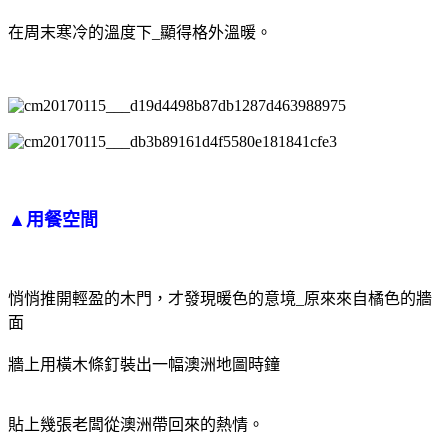
在周末寒冷的溫度下_顯得格外溫暖。
▲用餐空間
悄悄推開輕盈的木門，才發現暖色的意境_原來來自橘色的牆
面
牆上用橫木條釘裝出一幅澳洲地圖時鐘
貼上幾張老闆從澳洲帶回來的熱情。