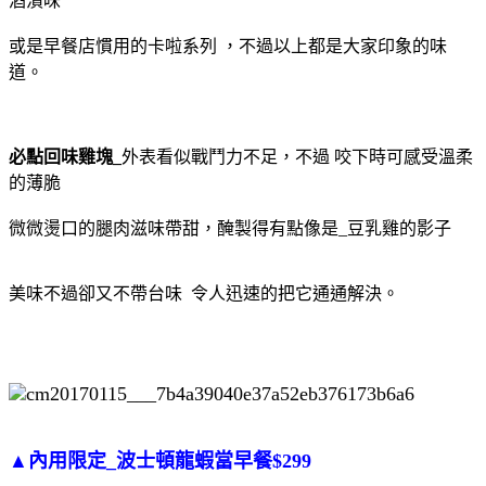
酒漬味
或是早餐店慣用的卡啦系列 ，不過以上都是大家印象的味
道。
必點回味雞塊_
外表看似戰鬥力不足，不過 咬下時可感受溫柔
的薄脆
微微燙口的腿肉滋味帶甜，醃製得有點像是_豆乳雞的影子
美味不過卻又不帶台味 令人迅速的把它通通解決。
▲內用限定_波士頓龍蝦當早餐$
299